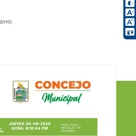
 2010
)
JUEVES 06-08-2026
HORA LEGAL
HORA: 8:10:44 PM
REPÚBLICA DE
COLOMBIA