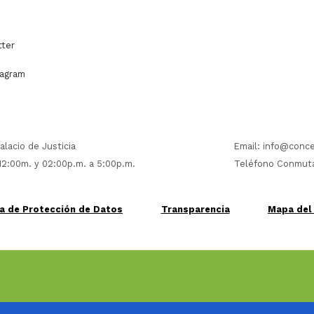
ter
agram
alacio de Justicia
Email:
info@conce
 12:00m. y 02:00p.m. a 5:00p.m.
Teléfono Conmuta
ca de Protección de Datos
Transparencia
Mapa del 