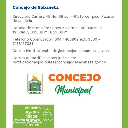
Concejo de Sabaneta
Dirección: Carrera 45 No. 68 sur - 61, tercer piso, Palacio
de Justicia
Horario de atención: Lunes a viernes: 08:00a.m. a
12:00m. y 02:00p.m. a 5:00p.m.
Teléfono Conmutador: 604 4406809 ext. 3500 -
3138157031
Correo institucional:
info@concejodesabaneta.gov.co
Correo de notificaciones judiciales:
notificacionesjudiciales@concejodesabaneta.gov.co
VIERNES
HORA
07-08-
LEGAL
REPÚBLICA
2026
DE
HORA:
COLOMBIA
1:02:29