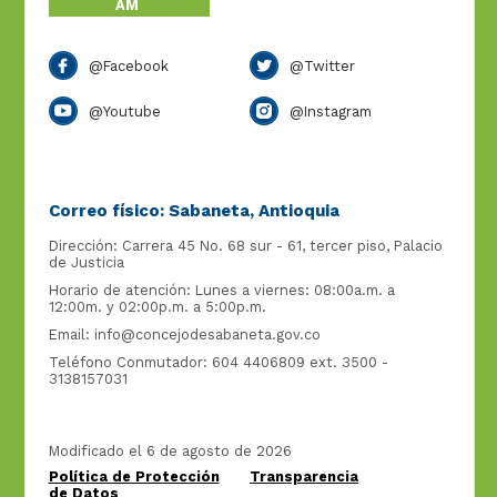
AM
@Facebook
@Twitter
@Youtube
@Instagram
Correo físico: Sabaneta, Antioquia
Dirección: Carrera 45 No. 68 sur - 61, tercer piso, Palacio
de Justicia
Horario de atención: Lunes a viernes: 08:00a.m. a
12:00m. y 02:00p.m. a 5:00p.m.
Email:
info@concejodesabaneta.gov.co
Teléfono Conmutador: 604 4406809 ext. 3500 -
3138157031
Modificado el 6 de agosto de 2026
Política de Protección
Transparencia
de Datos