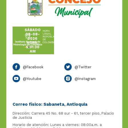
SÁBADO
HORA
08-08-
LEGAL
REPÚBLICA
2026
DE
HORA:
COLOMBIA
5:01:30
AM
@Facebook
@Twitter
@Youtube
@Instagram
Correo físico: Sabaneta, Antioquia
Dirección: Carrera 45 No. 68 sur - 61, tercer piso, Palacio
de Justicia
Horario de atención: Lunes a viernes: 08:00a.m. a