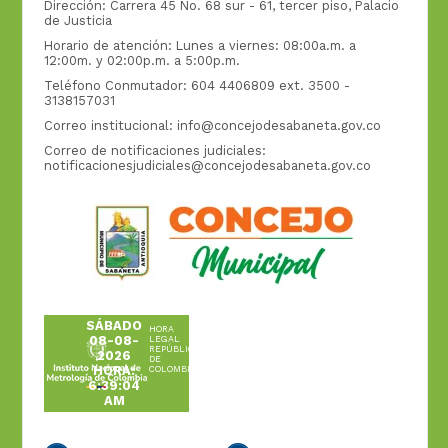
Dirección: Carrera 45 No. 68 sur - 61, tercer piso, Palacio
de Justicia
Horario de atención: Lunes a viernes: 08:00a.m. a
12:00m. y 02:00p.m. a 5:00p.m.
Teléfono Conmutador: 604 4406809 ext. 3500 -
3138157031
Correo institucional:
info@concejodesabaneta.gov.co
Correo de notificaciones judiciales:
notificacionesjudiciales@concejodesabaneta.gov.co
SÁBADO
HORA
08-08-
LEGAL
REPÚBLICA
2026
DE
HORA:
COLOMBIA
6:39:04
AM