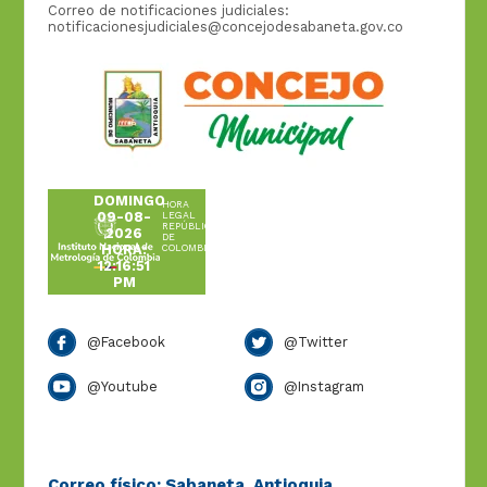
Correo de notificaciones judiciales:
notificacionesjudiciales@concejodesabaneta.gov.co
DOMINGO
HORA
09-08-
LEGAL
REPÚBLICA
2026
DE
HORA:
COLOMBIA
12:16:51
PM
@Facebook
@Twitter
@Youtube
@Instagram
Correo físico: Sabaneta, Antioquia