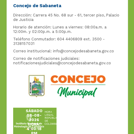
Concejo de Sabaneta
Dirección: Carrera 45 No. 68 sur - 61, tercer piso, Palacio
de Justicia
Horario de atención: Lunes a viernes: 08:00a.m. a
12:00m. y 02:00p.m. a 5:00p.m.
Teléfono Conmutador: 604 4406809 ext. 3500 -
3138157031
Correo institucional:
info@concejodesabaneta.gov.co
Correo de notificaciones judiciales:
notificacionesjudiciales@concejodesabaneta.gov.co
SÁBADO
HORA
08-08-
LEGAL
REPÚBLICA
2026
DE
HORA:
COLOMBIA
6:00:18
PM