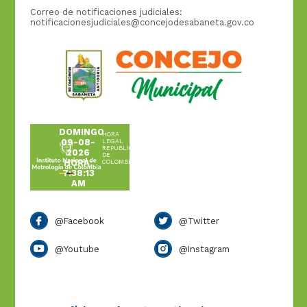
Correo de notificaciones judiciales:
notificacionesjudiciales@concejodesabaneta.gov.co
DOMINGO
HORA
09-08-
LEGAL
REPÚBLICA
2026
DE
HORA:
COLOMBIA
7:38:13
AM
@Facebook
@Twitter
@Youtube
@Instagram