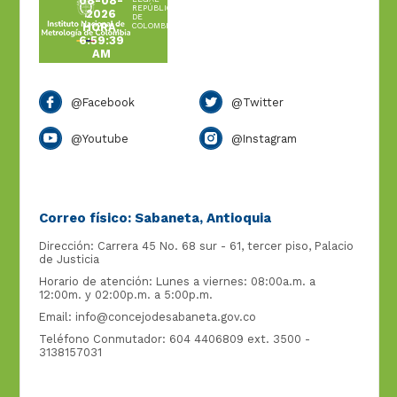
08-08-
REPÚBLICA
2026
DE
HORA:
COLOMBIA
6:59:39
AM
@Facebook
@Twitter
@Youtube
@Instagram
Correo físico: Sabaneta, Antioquia
Dirección: Carrera 45 No. 68 sur - 61, tercer piso, Palacio
de Justicia
Horario de atención: Lunes a viernes: 08:00a.m. a
12:00m. y 02:00p.m. a 5:00p.m.
Email:
info@concejodesabaneta.gov.co
Teléfono Conmutador: 604 4406809 ext. 3500 -
3138157031