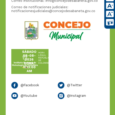
Correo institucional:
info@concejodesabaneta.gov.co
Correo de notificaciones judiciales:
notificacionesjudiciales@concejodesabaneta.gov.co
SÁBADO
HORA
08-08-
LEGAL
REPÚBLICA
2026
DE
HORA:
COLOMBIA
11:13:00
AM
@Facebook
@Twitter
@Youtube
@Instagram