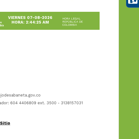
VIERNES 07-08-2026
HORA LEGAL
HORA: 2:44:25 AM
REPÚBLICA DE
COLOMBIA
jodesabaneta.gov.co
dor: 604 4406809 ext. 3500 - 3138157031
Sitio