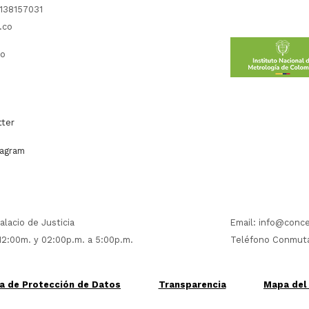
138157031
.co
co
ter
agram
alacio de Justicia
Email:
info@conce
 12:00m. y 02:00p.m. a 5:00p.m.
Teléfono Conmuta
ca de Protección de Datos
Transparencia
Mapa del 